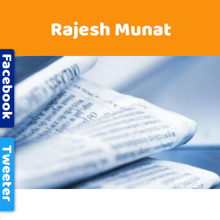
Rajesh Munat
acebook
weeter