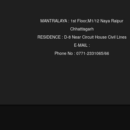
MANTRALAYA : 1st Floor,M1/12 Naya Raipur
Chhattisgarh
RESIDENCE : D-8 Near Circuit House Civil Lines
E-MAIL :
Phone No : 0771-2331065/66