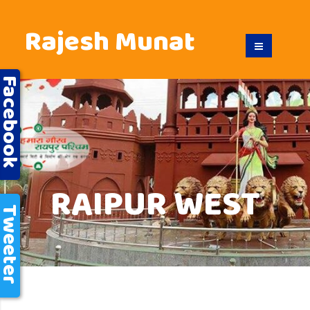
Rajesh Munat
acebook
RAIPUR WEST
weeter