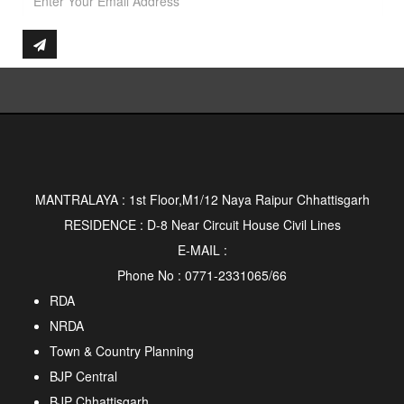
MANTRALAYA : 1st Floor,M1/12 Naya Raipur Chhattisgarh
RESIDENCE : D-8 Near Circuit House Civil Lines
E-MAIL :
Phone No : 0771-2331065/66
RDA
NRDA
Town & Country Planning
BJP Central
BJP Chhattisgarh