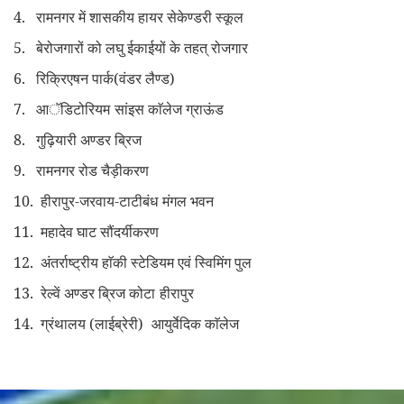
4. रामनगर में शासकीय हायर सेकेण्डरी स्कूल
5. बेरोजगारों को लघु ईकाईयों के तहत् रोजगार
6. रिक्रिएषन पार्क(वंडर लैण्ड)
7. आॅडिटोरियम
सांइस काॅलेज ग्राऊंड
8. गुढ़ियारी अण्डर ब्रिज
9. रामनगर रोड चैड़ीकरण
10. हीरापुर-जरवाय-टाटीबंध
मंगल भवन
11. महादेव घाट सौंदर्यीकरण
12. अंतर्राष्ट्रीय हाॅकी स्टेडियम एवं स्विमिंग पुल
13. रेल्वें अण्डर ब्रिज कोटा
हीरापुर
14. ग्रंथालय (लाईब्रेरी)
आयुर्वेदिक काॅलेज