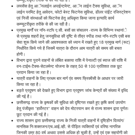
लयसेंस हेतु आॅनलाईन अपाईन्टमेन्ट, आॅन लाईन टैक्स सुविधा, आॅन
लाईन परमिट हेतु आवेदन, फोटो बेस्ट फिटनेस सुविधा, डीलर पांईंट रजिस्ट्रेशन
एवं निजी संस्थाओं को फिटनेस हेतु अधिकृत किया जाना इत्यादि कार्य
कम्प्यूटरीकृत तरीके से की जा रही है।
प्रमुख मार्गों पर नाॅन-स्टाॅप ए.सी. बसों का संचालन -राज्य के विभिन्न स्थानांे
से प्रमुख शहरों हेतु जनसुविधा की दृष्टि से तीव्र स्पीड तथा नाॅन-स्टाॅप एसी बस
सेवा शुरू किये जाने की आवश्यकता को ध्यान में रखते हुए 18 प्रमुख मार्ग (रूट)
निर्धारित किये गये है जिसमें यात्रा के दौरान आम यात्री को समय की बचत
होगी।
विभाग द्वारा पुराने वाहनों से लंबित बकाया राशि में पेनाल्टी एवं ब्याज की राशि में
वन-टाईम-टैक्स-सेटलमेन्ट योजना के तहत् 50 से 100 प्रतिशत तक छुट
प्रदान किया जा रहा है।
यात्री वाहनों के लिए प्रथम बार मार्ग एंव समय फ्रिक्वेंसी के आधार पर जारी
किया जा रहा है।
बड़ते प्रदुषण को देखते हुए विभाग द्वारा प्रदुषण जांच केन्द्रों की संख्या में वृध्दि
की गई है।
छत्तीसगढ़ राज्य के कृषकों की सुविधा को दृष्टिगत रखते हुए कृषि कार्य उपयोग
हेतु पंजीकृत ‘‘हार्वेस्टर‘‘ वाहन को देय मोटरयान कर से राज्य शासन द्वारा पूर्णतः
छूट प्रदान की गई है।
राज्य शासन द्वारा छत्तीसगढ़ राज्य के निजी यात्री वाहनों में दृष्टिहीन दिव्यांग/
मानसिक निःशक्तजन/एच.आई.व्ही. से पीड़ित व्यक्तियों एवं वरिष्ठ नागरिक
जिनकी उम्र 80 वर्ष अथवा उससे अधिक हो चुकी है, उन्हें एवं एक सहयोगी को