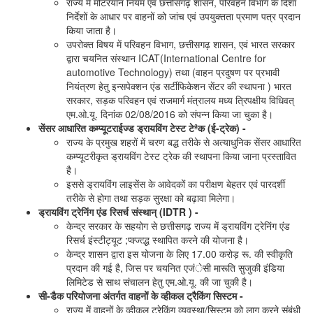
राज्य में मोटरयान नियम एवं छत्तीसगढ़ शासन, परिवहन विभाग के दिशा
निर्देशों के आधार पर वाहनों को जांच एवं उपयुक्तता प्रमाण पत्र प्रदान
किया जाता है।
उपरोक्त विषय में परिवहन विभाग, छत्तीसगढ़ शासन, एवं भारत सरकार
द्वारा चयनित संस्थान ICAT(International Centre for
automotive Technology) तथा (वाहन प्रदुषण पर प्रभावी
नियंत्रण हेतु इन्सपेक्शन एंड सर्टीफिकेशन सेंटर की स्थापना ) भारत
सरकार, सड़क परिवहन एवं राजमार्ग मंत्रालय मध्य त्रिपक्षीय विधिवत्
एम.ओ.यू. दिनांक 02/08/2016 को संपन्न किया जा चुका है।
सेंसर आधारित कम्प्यूटराईज्ड ड्रायविंग टेस्ट टेªक (ई-ट्रेक) -
राज्य के प्रमुख शहरों में चरण बद्ध तरीके से अत्याधुनिक सेंसर आधारित
कम्प्यूटरीकृत ड्रायविंग टेस्ट ट्रेक की स्थापना किया जाना प्रस्तावित
है।
इससे ड्रायविंग लाइसेंस के आवेदकों का परीक्षण बेहतर एवं पारदर्शी
तरीके से होगा तथा सड़क सुरक्षा को बढ़ावा मिलेगा।
ड्रायविंग ट्रेनिंग एंड रिसर्च संस्थान् (IDTR ) -
केन्द्र सरकार के सहयोग से छत्तीसगढ़ राज्य में ड्रायविंग ट्रेनिंग एंड
रिसर्च इंस्टीट्यूट ;प्क्ज्त्द्ध स्थापित करने की योजना है।
केन्द्र शासन द्वारा इस योजना के लिए 17.00 करोड़ रू. की स्वीकृति
प्रदान की गई है, जिस पर चयनित एजंेसी मारूति सुजुकी इंडिया
लिमिटेड से साथ संचालन हेतु एम.ओ.यू. की जा चुकी है।
सी-डैक परियोजना अंतर्गत वाहनों के व्हीकल ट्रैकिंग सिस्टम -
राज्य में वाहनों के व्हीकल ट्रेकिंग व्यवस्था/सिस्टम को लागू करने संबंधी