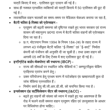
यात्री किराए में शत् - प्रतिशत छूट प्रदान की गई है।
साथ ही नक्सल प्रभावित व्यक्तियों को यात्री किराये में 50 प्रतिशत की छूट दी
गई है।
व्यवसायिक वाहन चालकों का समय-समय पर मेडिकल चेकअप कराया जा रहा है,
बैटरी चलित ई-रिक्शा को प्रोत्साहन -
प्रदुषण की बढ़ती समस्या को दृष्टिगत रखते हुए भारत सरकार एवं राज्य
शासन की मशानुरुप छ0ग0 राज्य में बैटरी चलित वाहनों की प्रोत्साहन
दिया जा रहा है।
छ.ग. मोटरयान नियम 1994 के नियम 184-(क) के तहत् राज्य में
लगभग 43 पंजीकृत बैटरी चलित ‘‘ई-रिक्शा’’ एवं ’’ई-कार्ट’’ निर्माता
कंपनी को पंजीयन की अनुमति दी जा चुकी है। तथा उक्त वाहन को
आगामी 05 वर्षों के लिए टैक्स में शत् प्रतिशत छूट दी गई है।
इन्टीग्रेटेड बार्डर-चेकपोस्ट की स्थापना (IBCP) -
राज्य की सीमाओं पर स्थापित जाॅंच चैकियों मंे कम्प्यूटरीकृत चेकिंग
प्रक्रिया प्रारंभ करने हेतु।
उक्त परियोजना हेतु प्रथम चरण में पाटेकोहरा एंव खम्हारपाली कुल दो
जांच चैकिया प्रस्तावित हैं।
निर्माण कार्य हेतु सी.जी.आर.डी.सी. को चयनित किया गया है।
इन्सपेक्शन एंड सर्टीफिकेशन सेंटर की स्थापना् (I&CC) -
बढ़ते हुए वाहनों की संख्या को ध्यान में रखते हुए यह आवश्यक है कि
रोड में चलने वाली समस्त वाहन प्रदुषण रहित एवं उपयुक्तता के आधार
पर विधिसंगत होना चाहिए।