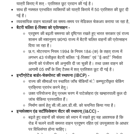
यात्री किराए में शत् - प्रतिशत छूट प्रदान की गई है।
साथ ही नक्सल प्रभावित व्यक्तियों को यात्री किराये में 50 प्रतिशत की छूट दी
गई है।
व्यवसायिक वाहन चालकों का समय-समय पर मेडिकल चेकअप कराया जा रहा है,
बैटरी चलित ई-रिक्शा को प्रोत्साहन -
प्रदुषण की बढ़ती समस्या को दृष्टिगत रखते हुए भारत सरकार एवं राज्य
शासन की मशानुरुप छ0ग0 राज्य में बैटरी चलित वाहनों की प्रोत्साहन
दिया जा रहा है।
छ.ग. मोटरयान नियम 1994 के नियम 184-(क) के तहत् राज्य में
लगभग 43 पंजीकृत बैटरी चलित ‘‘ई-रिक्शा’’ एवं ’’ई-कार्ट’’ निर्माता
कंपनी को पंजीयन की अनुमति दी जा चुकी है। तथा उक्त वाहन को
आगामी 05 वर्षों के लिए टैक्स में शत् प्रतिशत छूट दी गई है।
इन्टीग्रेटेड बार्डर-चेकपोस्ट की स्थापना (IBCP) -
राज्य की सीमाओं पर स्थापित जाॅंच चैकियों मंे कम्प्यूटरीकृत चेकिंग
प्रक्रिया प्रारंभ करने हेतु।
उक्त परियोजना हेतु प्रथम चरण में पाटेकोहरा एंव खम्हारपाली कुल दो
जांच चैकिया प्रस्तावित हैं।
निर्माण कार्य हेतु सी.जी.आर.डी.सी. को चयनित किया गया है।
इन्सपेक्शन एंड सर्टीफिकेशन सेंटर की स्थापना् (I&CC) -
बढ़ते हुए वाहनों की संख्या को ध्यान में रखते हुए यह आवश्यक है कि
रोड में चलने वाली समस्त वाहन प्रदुषण रहित एवं उपयुक्तता के आधार
पर विधिसंगत होना चाहिए।