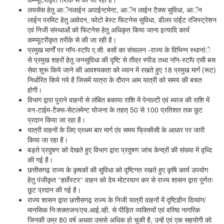
लयसेंस हेतु आॅनलाईन अपाईन्टमेन्ट, आॅन लाईन टैक्स सुविधा, आॅन
लाईन परमिट हेतु आवेदन, फोटो बेस्ट फिटनेस सुविधा, डीलर पांईंट रजिस्ट्रेशन
एवं निजी संस्थाओं को फिटनेस हेतु अधिकृत किया जाना इत्यादि कार्य
कम्प्यूटरीकृत तरीके से की जा रही है।
प्रमुख मार्गों पर नाॅन-स्टाॅप ए.सी. बसों का संचालन -राज्य के विभिन्न स्थानांे
से प्रमुख शहरों हेतु जनसुविधा की दृष्टि से तीव्र स्पीड तथा नाॅन-स्टाॅप एसी बस
सेवा शुरू किये जाने की आवश्यकता को ध्यान में रखते हुए 18 प्रमुख मार्ग (रूट)
निर्धारित किये गये है जिसमें यात्रा के दौरान आम यात्री को समय की बचत
होगी।
विभाग द्वारा पुराने वाहनों से लंबित बकाया राशि में पेनाल्टी एवं ब्याज की राशि में
वन-टाईम-टैक्स-सेटलमेन्ट योजना के तहत् 50 से 100 प्रतिशत तक छुट
प्रदान किया जा रहा है।
यात्री वाहनों के लिए प्रथम बार मार्ग एंव समय फ्रिक्वेंसी के आधार पर जारी
किया जा रहा है।
बड़ते प्रदुषण को देखते हुए विभाग द्वारा प्रदुषण जांच केन्द्रों की संख्या में वृध्दि
की गई है।
छत्तीसगढ़ राज्य के कृषकों की सुविधा को दृष्टिगत रखते हुए कृषि कार्य उपयोग
हेतु पंजीकृत ‘‘हार्वेस्टर‘‘ वाहन को देय मोटरयान कर से राज्य शासन द्वारा पूर्णतः
छूट प्रदान की गई है।
राज्य शासन द्वारा छत्तीसगढ़ राज्य के निजी यात्री वाहनों में दृष्टिहीन दिव्यांग/
मानसिक निःशक्तजन/एच.आई.व्ही. से पीड़ित व्यक्तियों एवं वरिष्ठ नागरिक
जिनकी उम्र 80 वर्ष अथवा उससे अधिक हो चुकी है, उन्हें एवं एक सहयोगी को