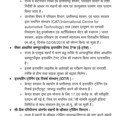
राज्य में मोटरयान नियम एवं छत्तीसगढ़ शासन, परिवहन विभाग के दिशा
निर्देशों के आधार पर वाहनों को जांच एवं उपयुक्तता प्रमाण पत्र प्रदान
किया जाता है।
उपरोक्त विषय में परिवहन विभाग, छत्तीसगढ़ शासन, एवं भारत सरकार
द्वारा चयनित संस्थान ICAT(International Centre for
automotive Technology) तथा (वाहन प्रदुषण पर प्रभावी
नियंत्रण हेतु इन्सपेक्शन एंड सर्टीफिकेशन सेंटर की स्थापना ) भारत
सरकार, सड़क परिवहन एवं राजमार्ग मंत्रालय मध्य त्रिपक्षीय विधिवत्
एम.ओ.यू. दिनांक 02/08/2016 को संपन्न किया जा चुका है।
सेंसर आधारित कम्प्यूटराईज्ड ड्रायविंग टेस्ट टेªक (ई-ट्रेक) -
राज्य के प्रमुख शहरों में चरण बद्ध तरीके से अत्याधुनिक सेंसर आधारित
कम्प्यूटरीकृत ड्रायविंग टेस्ट ट्रेक की स्थापना किया जाना प्रस्तावित
है।
इससे ड्रायविंग लाइसेंस के आवेदकों का परीक्षण बेहतर एवं पारदर्शी
तरीके से होगा तथा सड़क सुरक्षा को बढ़ावा मिलेगा।
ड्रायविंग ट्रेनिंग एंड रिसर्च संस्थान् (IDTR ) -
केन्द्र सरकार के सहयोग से छत्तीसगढ़ राज्य में ड्रायविंग ट्रेनिंग एंड
रिसर्च इंस्टीट्यूट ;प्क्ज्त्द्ध स्थापित करने की योजना है।
केन्द्र शासन द्वारा इस योजना के लिए 17.00 करोड़ रू. की स्वीकृति
प्रदान की गई है, जिस पर चयनित एजंेसी मारूति सुजुकी इंडिया
लिमिटेड से साथ संचालन हेतु एम.ओ.यू. की जा चुकी है।
सी-डैक परियोजना अंतर्गत वाहनों के व्हीकल ट्रैकिंग सिस्टम -
राज्य में वाहनों के व्हीकल ट्रेकिंग व्यवस्था/सिस्टम को लागू करने संबंधी